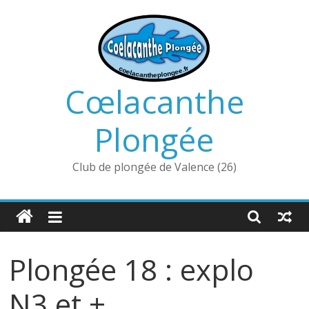
Passer
au
contenu
Cœlacanthe
Plongée
Club de plongée de Valence (26)
Plongée 18 : explo
N3 et +