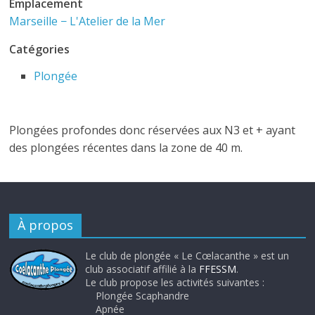
Emplacement
Marseille − L'Atelier de la Mer
Catégories
Plongée
Plongées profondes donc réservées aux N3 et + ayant
des plongées récentes dans la zone de 40 m.
À propos
Le club de plongée « Le Cœlacanthe » est un
club associatif affilié à la
FFESSM
.
Le club propose les activités suivantes :
Plongée Scaphandre
Apnée