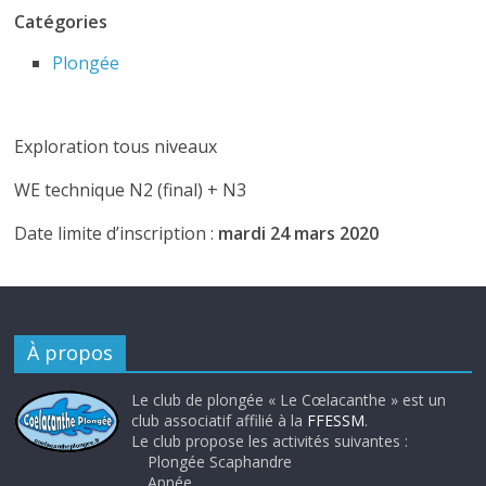
Catégories
Plongée
Exploration tous niveaux
WE technique N2 (final) + N3
Date limite d’inscription :
mardi 24 mars 2020
À propos
Le club de plongée « Le Cœlacanthe » est un
club associatif affilié à la
FFESSM
.
Le club propose les activités suivantes :
Plongée Scaphandre
Apnée