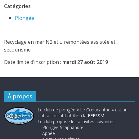
Catégories
Plongée
Recyclage en mer N2 et ± remontées assistée et
secourisme
Date limite d’inscription :
mardi 27 août 2019
À propos
Le club de plongée « Le Cœlacanthe » est un
club associatif affilié à la
FFESSM
.
Le club propose les activités suivantes :
Plongée Scaphandre
Apnée