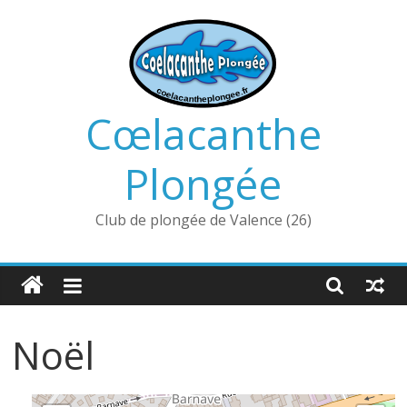
Passer
au
contenu
Cœlacanthe
Plongée
Club de plongée de Valence (26)
Noël