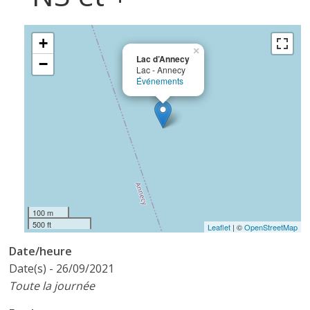
+
×
Lac d’Annecy
−
Lac - Annecy
Événements
100 m
500 ft
Leaflet
| ©
OpenStreetMap
Date/heure
Date(s) - 26/09/2021
Toute la journée