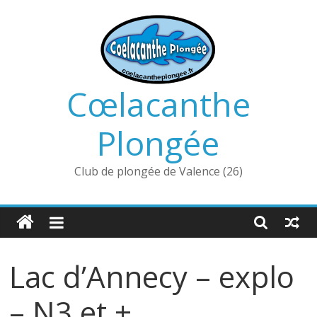
Passer
au
contenu
Cœlacanthe
Plongée
Club de plongée de Valence (26)
Lac d’Annecy – explo
– N3 et +