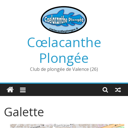
Passer
au
contenu
Cœlacanthe
Plongée
Club de plongée de Valence (26)
Galette