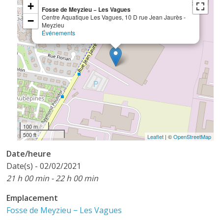
×
+
Fosse de Meyzieu − Les Vagues
Centre Aquatique Les Vagues, 10 D rue Jean Jaurès -
−
Meyzieu
Événements
100 m
500 ft
Leaflet
| ©
OpenStreetMap
Date/heure
Date(s) - 02/02/2021
21 h 00 min - 22 h 00 min
Emplacement
Fosse de Meyzieu − Les Vagues