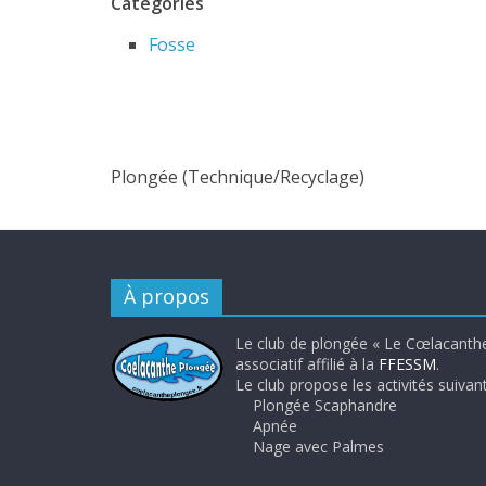
Catégories
Fosse
Plongée (Technique/Recyclage)
À propos
Le club de plongée « Le Cœlacanthe
associatif affilié à la
FFESSM
.
Le club propose les activités suivant
Plongée Scaphandre
Apnée
Nage avec Palmes