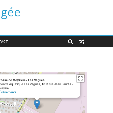
ngée
TACT
×
Fosse de Meyzieu − Les Vagues
Centre Aquatique Les Vagues, 10 D rue Jean Jaurès -
Meyzieu
Événements