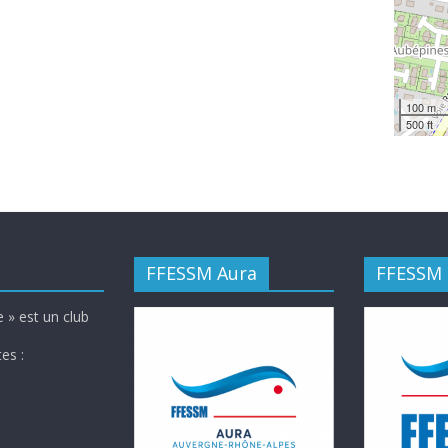
100 m
500 ft
FFESSM Aura
FFESSM
 » est un club
es :