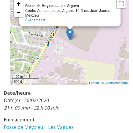
×
+
Fosse de Meyzieu − Les Vagues
Centre Aquatique Les Vagues, 10 D rue Jean Jaurès -
−
Meyzieu
Événements
100 m
500 ft
Leaflet
| ©
OpenStreetMap
Date/heure
Date(s) - 26/02/2020
21 h 00 min - 22 h 00 min
Emplacement
Fosse de Meyzieu − Les Vagues