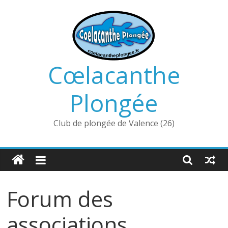
Passer
au
contenu
Cœlacanthe
Plongée
Club de plongée de Valence (26)
Forum des
associations