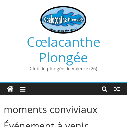
Passer
au
contenu
Cœlacanthe
Plongée
Club de plongée de Valence (26)
moments conviviaux
Événement à venir