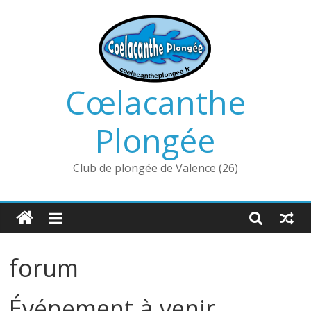
Passer
au
contenu
Cœlacanthe
Plongée
Club de plongée de Valence (26)
forum
Événement à venir