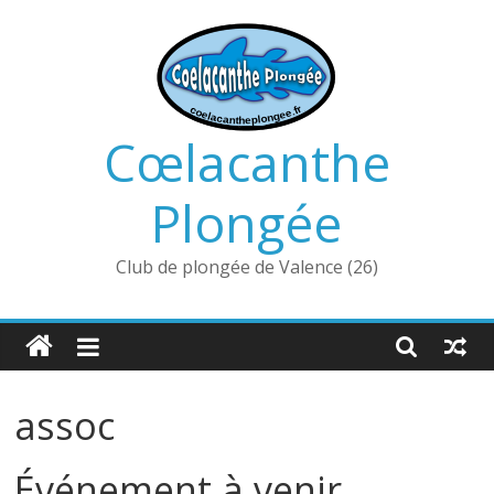
Passer
au
contenu
Cœlacanthe
Plongée
Club de plongée de Valence (26)
assoc
Événement à venir