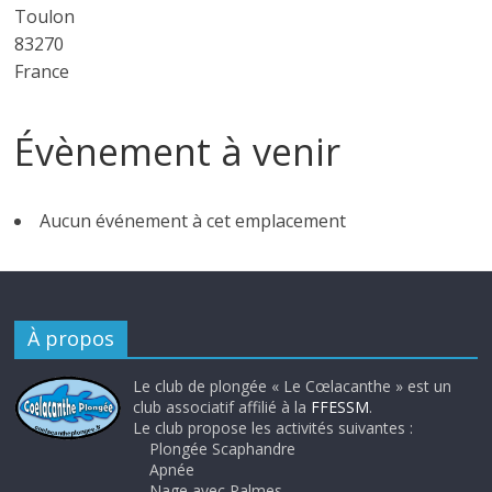
Toulon
83270
France
Évènement à venir
Aucun événement à cet emplacement
À propos
Le club de plongée « Le Cœlacanthe » est un
club associatif affilié à la
FFESSM
.
Le club propose les activités suivantes :
Plongée Scaphandre
Apnée
Nage avec Palmes