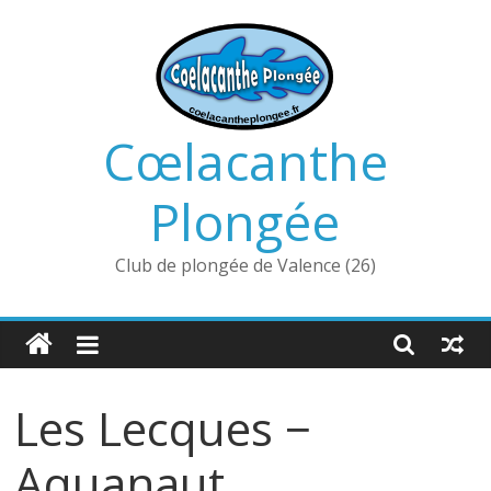
Passer
au
contenu
Cœlacanthe
Plongée
Club de plongée de Valence (26)
Les Lecques −
Aquanaut