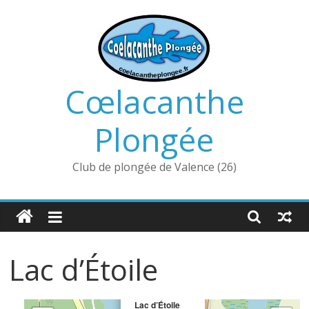
Passer
au
contenu
Cœlacanthe
Plongée
Club de plongée de Valence (26)
Lac d’Étoile
×
Lac d’Étoile