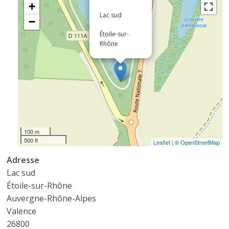
+
Lac sud
−
Étoile-sur-
Rhône
100 m
500 ft
Leaflet
| ©
OpenStreetMap
Adresse
Lac sud
Étoile-sur-Rhône
Auvergne-Rhône-Alpes
Valence
26800